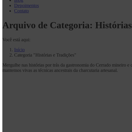
Blog
Depoimentos
Contato
Arquivo de Categoria:
Histórias
Você está aqui:
Início
Categoria "Histórias e Tradições"
Mergulhe nas histórias por trás da gastronomia do Cerrado mineiro e 
mantemos vivas as técnicas ancestrais da charcutaria artesanal.