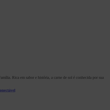
mília. Rica em sabor e história, a carne de sol é conhecida por sua
onectável
t
T