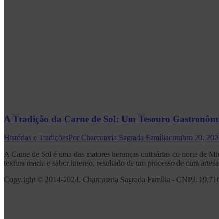
A Tradição da Carne de Sol: Um Tesouro Gastronômi
Histórias e Tradições
Por
Charcuteria Sagrada Família
outubro 20, 202
A Carne de Sol é uma das maiores heranças culinárias do norte de Min
textura macia e sabor intenso, resultado de um processo de cura arte
Copyright © 2014-2024. Charcuteria Sagrada Família - CNPJ: 19.716