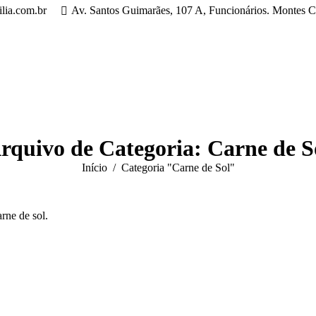
lia.com.br
Av. Santos Guimarães, 107 A, Funcionários. Montes 
rquivo de Categoria:
Carne de S
Você está aqui:
Início
Categoria "Carne de Sol"
arne de sol.